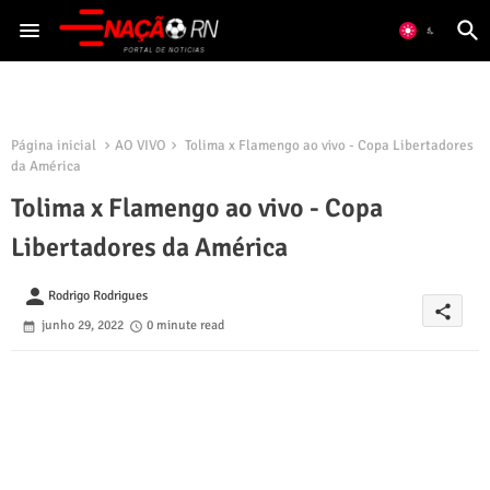
Página inicial
AO VIVO
Tolima x Flamengo ao vivo - Copa Libertadores
da América
Tolima x Flamengo ao vivo - Copa
Libertadores da América
person
Rodrigo Rodrigues
share
junho 29, 2022
0 minute read