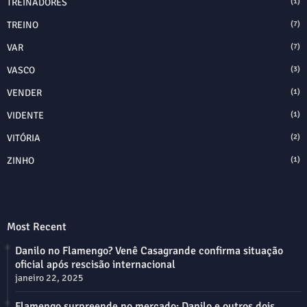
TREINADORES
(1)
TREINO
(7)
VAR
(7)
VASCO
(3)
VENDER
(1)
VIDENTE
(1)
VITÓRIA
(2)
ZINHO
(1)
Most Recent
Danilo no Flamengo? Venê Casagrande confirma situação
oficial após rescisão internacional
janeiro 22, 2025
Flamengo surpreende no mercado: Danilo e outros dois