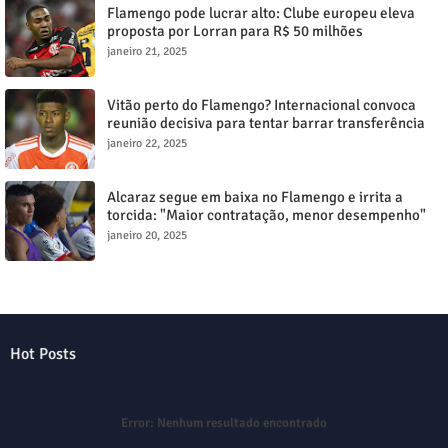
Flamengo pode lucrar alto: Clube europeu eleva
proposta por Lorran para R$ 50 milhões
janeiro 21, 2025
Vitão perto do Flamengo? Internacional convoca
reunião decisiva para tentar barrar transferência
milionária
janeiro 22, 2025
Alcaraz segue em baixa no Flamengo e irrita a
torcida: "Maior contratação, menor desempenho"
janeiro 20, 2025
Hot Posts
Error:
Nenhum resultado encontrado