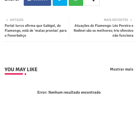
Twit
Wha
ANTIGOS
MAIS RECENTES
Portal turco afirma que Gabigol, do
Atuações do Flamengo: Léo Pereira e
ter
tsap
Flamengo, está de 'malas prontas' para
Rodinei são os melhores; trio ofensivo
o Fenerbahçe
não funciona
p
YOU MAY LIKE
Mostrar mais
Error:
Nenhum resultado encontrado