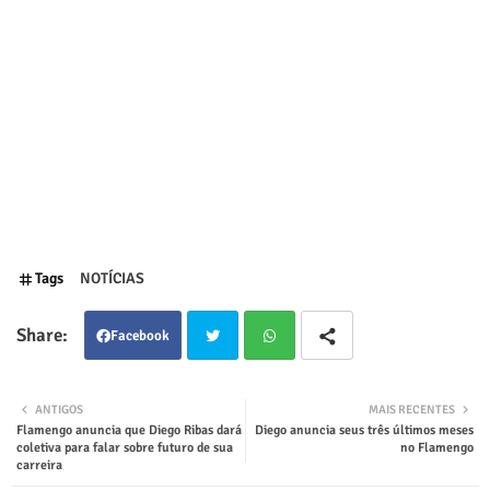
Tags
NOTÍCIAS
Facebook
Twit
Wha
ANTIGOS
MAIS RECENTES
Flamengo anuncia que Diego Ribas dará
Diego anuncia seus três últimos meses
ter
tsap
coletiva para falar sobre futuro de sua
no Flamengo
carreira
p