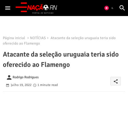
Página inicial
NOTÍCIAS
Atacante da seleção uruguaia teria sido
oferecido ao Flamengo
Atacante da seleção uruguaia teria sido
oferecido ao Flamengo
person
Rodrigo Rodrigues
share
julho 19, 2022
1 minute read