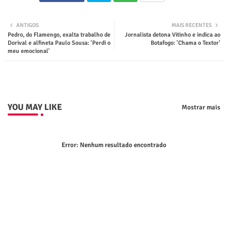
Twit
Wha
ANTIGOS
MAIS RECENTES
Pedro, do Flamengo, exalta trabalho de
Jornalista detona Vitinho e indica ao
ter
tsap
Dorival e alfineta Paulo Sousa: 'Perdi o
Botafogo: 'Chama o Textor'
meu emocional'
p
YOU MAY LIKE
Mostrar mais
Error:
Nenhum resultado encontrado