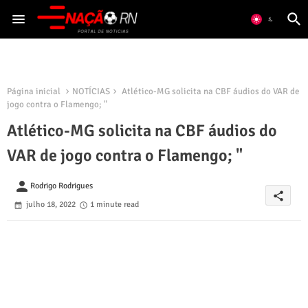
Página inicial
NOTÍCIAS
Atlético-MG solicita na CBF áudios do VAR de
jogo contra o Flamengo; "
Atlético-MG solicita na CBF áudios do
VAR de jogo contra o Flamengo; "
person
Rodrigo Rodrigues
share
julho 18, 2022
1 minute read