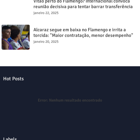
Vitão perto do Flamengo? Internacional convoca
reunião decisiva para tentar barrar transferência
milionária
janeiro 22, 2025
Alcaraz segue em baixa no Flamengo e irrita a
torcida: "Maior contratação, menor desempenho"
janeiro 20, 2025
Hot Posts
Error:
Nenhum resultado encontrado
Labels