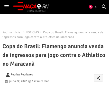
Página inicial
NOTÍCIAS
Copa do Brasil: Flamengo anuncia venda de
ingressos para jogo contra o Athletico no Maracanã
Copa do Brasil: Flamengo anuncia venda
de ingressos para jogo contra o Athletico
no Maracanã
person
Rodrigo Rodrigues
share
julho 22, 2022
1 minute read