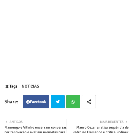
Tags
NOTÍCIAS
Facebook
Twit
Wha
ANTIGOS
MAIS RECENTES
Flamengo e Vitinho encerram conversas
Mauro Cezar analisa sequência de
ter
tsap
por renovação e avaliam propostas para
Pedro no Flamengo e critica Rodinei: