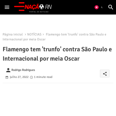
Página inicial
NOTÍCIAS
Flamengo tem 'trunfo' contra São Paulo e
Internacional por meia Oscar
Flamengo tem 'trunfo' contra São Paulo e
Internacional por meia Oscar
person
Rodrigo Rodrigues
share
julho 27, 2022
1 minute read