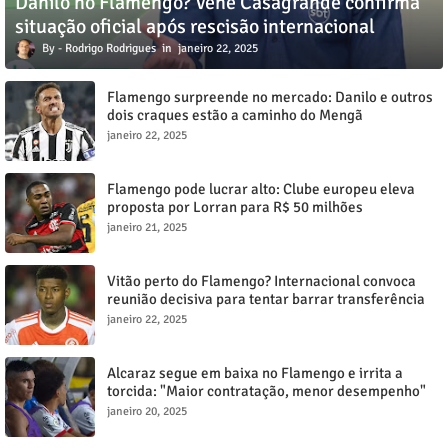
Danilo no Flamengo? Venê Casagrande confirma
situação oficial após rescisão internacional
Rodrigo Rodrigues
janeiro 22, 2025
Flamengo surpreende no mercado: Danilo e outros
dois craques estão a caminho do Mengã
janeiro 22, 2025
Flamengo pode lucrar alto: Clube europeu eleva
proposta por Lorran para R$ 50 milhões
janeiro 21, 2025
Vitão perto do Flamengo? Internacional convoca
reunião decisiva para tentar barrar transferência
milionária
janeiro 22, 2025
Alcaraz segue em baixa no Flamengo e irrita a
torcida: "Maior contratação, menor desempenho"
janeiro 20, 2025