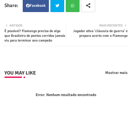
Facebook
Twit
Wha
ANTIGOS
MAIS RECENTES
É possível? Flamengo precisa de algo
Jogador ativa 'cláusula de guerra' e
ter
tsap
que Brasileiro de pontos corridos jamais
prepara acerto com o Flamengo
viu para terminar ano campeão
p
YOU MAY LIKE
Mostrar mais
Error:
Nenhum resultado encontrado