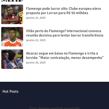
Flamengo pode lucrar alto: Clube europeu eleva
proposta por Lorran para R$ 50 milhões
janeiro 21, 2025
Vitão perto do Flamengo? Internacional convoca
reunião decisiva para tentar barrar transferência
milionária
janeiro 22, 2025
Alcaraz segue em baixa no Flamengo e irrita a
torcida: "Maior contratação, menor desempenho"
janeiro 20, 2025
Hot Posts
Error:
Nenhum resultado encontrado