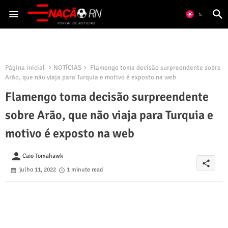
Página inicial
NOTÍCIAS
Flamengo toma decisão surpreendente sobre
Arão, que não viaja para Turquia e motivo é exposto na web
Flamengo toma decisão surpreendente
sobre Arão, que não viaja para Turquia e
motivo é exposto na web
person
Caio Tomahawk
share
julho 11, 2022
1 minute read