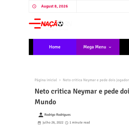
August 8, 2026
Home
Mega Menu
Página inicial
Neto critica Neymar e pede dois jogado
Neto critica Neymar e pede do
Mundo
person
Rodrigo Rodrigues
julho 26, 2022
1 minute read