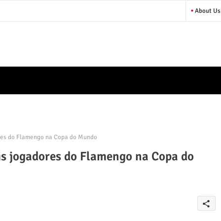
About Us
res do Flamengo na Copa do Mundo
is jogadores do Flamengo na Copa do
share