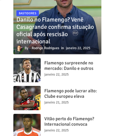
BASTIDORES
Danilo no Flamengo? Venê
Casagrande confirma situação
oficial após rescisão
internacional
Rodrigo Rodrigues
janeiro 22, 2025
Flamengo surpreende no
mercado: Danilo e outros
dois craques estão a
janeiro 22, 2025
caminho do Mengã
Flamengo pode lucrar alto:
Clube europeu eleva
proposta por Lorran para R$
janeiro 21, 2025
50 milhões
Vitão perto do Flamengo?
Internacional convoca
reunião decisiva para tentar
janeiro 22, 2025
barrar transferência