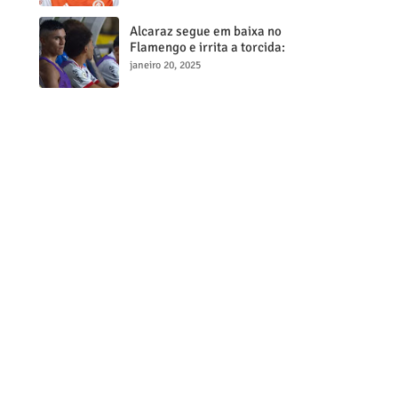
milionária
Alcaraz segue em baixa no
Flamengo e irrita a torcida:
"Maior contratação, menor
janeiro 20, 2025
desempenho"