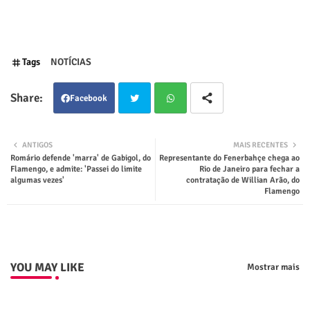
Tags
NOTÍCIAS
Facebook
Twit
Wha
ANTIGOS
MAIS RECENTES
Romário defende 'marra' de Gabigol, do
Representante do Fenerbahçe chega ao
ter
tsap
Flamengo, e admite: 'Passei do limite
Rio de Janeiro para fechar a
algumas vezes'
contratação de Willian Arão, do
Flamengo
p
YOU MAY LIKE
Mostrar mais