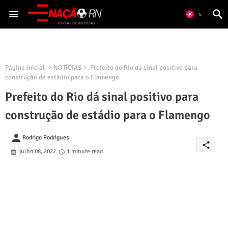
Página inicial
NOTÍCIAS
Prefeito do Rio dá sinal positivo para
construção de estádio para o Flamengo
Prefeito do Rio dá sinal positivo para
construção de estádio para o Flamengo
person
Rodrigo Rodrigues
share
julho 08, 2022
1 minute read