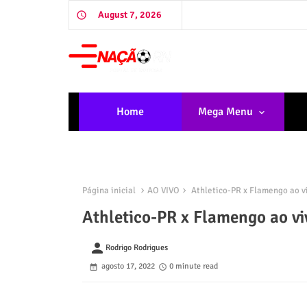
August 7, 2026
Home
Mega Menu
Página inicial
AO VIVO
Athletico-PR x Flamengo ao vi
Athletico-PR x Flamengo ao vi
person
Rodrigo Rodrigues
agosto 17, 2022
0 minute read