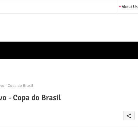
About Us
vo - Copa do Brasil
vo - Copa do Brasil
share