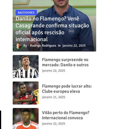
BASTIDORES
Danilo no Flamengo? Venê
Casagrande confirma situação
oficial após rescisão
internacional
Rodrigo Rodrigues
janeiro 22, 2025
Flamengo surpreende no
mercado: Danilo e outros
dois craques estão a
janeiro 22, 2025
caminho do Mengã
Flamengo pode lucrar alto:
Clube europeu eleva
proposta por Lorran para R$
janeiro 21, 2025
50 milhões
Vitão perto do Flamengo?
Internacional convoca
reunião decisiva para tentar
janeiro 22, 2025
barrar transferência