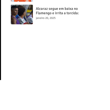
milionária
Alcaraz segue em baixa no
Flamengo e irrita a torcida:
"Maior contratação, menor
janeiro 20, 2025
desempenho"