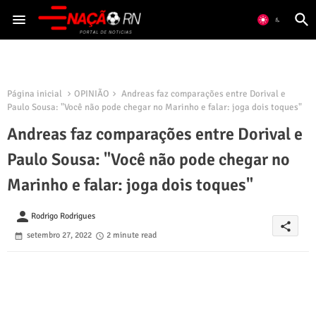
Página inicial
OPINIÃO
Andreas faz comparações entre Dorival e
Paulo Sousa: "Você não pode chegar no Marinho e falar: joga dois toques"
Andreas faz comparações entre Dorival e
Paulo Sousa: "Você não pode chegar no
Marinho e falar: joga dois toques"
person
Rodrigo Rodrigues
share
setembro 27, 2022
2 minute read