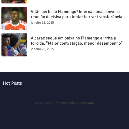
Vitão perto do Flamengo? Internacional convoca
reunião decisiva para tentar barrar transferência
milionária
janeiro 22, 2025
Alcaraz segue em baixa no Flamengo e irrita a
torcida: "Maior contratação, menor desempenho"
janeiro 20, 2025
Hot Posts
Error:
Nenhum resultado encontrado