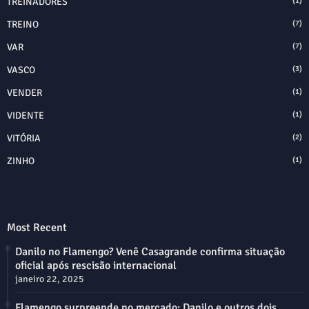
TREINADORES
(1)
TREINO
(7)
VAR
(7)
VASCO
(3)
VENDER
(1)
VIDENTE
(1)
VITÓRIA
(2)
ZINHO
(1)
Most Recent
Danilo no Flamengo? Venê Casagrande confirma situação
oficial após rescisão internacional
janeiro 22, 2025
Flamengo surpreende no mercado: Danilo e outros dois