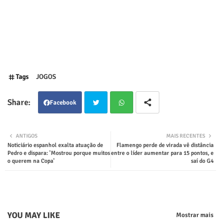
Tags
JOGOS
Facebook
Twit
Wha
ANTIGOS
MAIS RECENTES
Noticiário espanhol exalta atuação de
Flamengo perde de virada vê distância
ter
tsap
Pedro e dispara: 'Mostrou porque muitos
entre o líder aumentar para 15 pontos, e
o querem na Copa'
saí do G4
p
YOU MAY LIKE
Mostrar mais