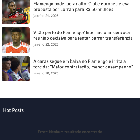
Flamengo pode lucrar alto: Clube europeu eleva
proposta por Lorran para R$ 50 milhões
janeiro 21, 2025
Vitão perto do Flamengo? Internacional convoca
reunião decisiva para tentar barrar transferência
milionária
janeiro 22, 2025
Alcaraz segue em baixa no Flamengo e irrita a
torcida: "Maior contratação, menor desempenho"
janeiro 20, 2025
Hot Posts
Error:
Nenhum resultado encontrado