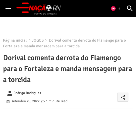
Página inicial
JOGOS
Dorival comenta derrota do Flamengo para o
Fortaleza e manda mensagem para a torcida
Dorival comenta derrota do Flamengo
para o Fortaleza e manda mensagem para
a torcida
person
Rodrigo Rodrigues
share
setembro 28, 2022
1 minute read