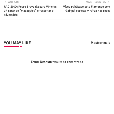
ANTIGOS
MAIS RECENTES
RACISMO: Pedro Bravo diz para Vinícius
Vídeo publicado pelo Flamengo com
ter
tsap
JR parar de "macaquice" e respeitar o
'Gabigol carioca' viraliza nas redes
adversário
p
YOU MAY LIKE
Mostrar mais
Error:
Nenhum resultado encontrado