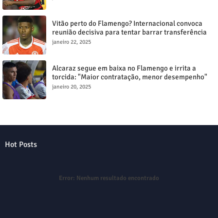
Vitão perto do Flamengo? Internacional convoca
reunião decisiva para tentar barrar transferência
milionária
janeiro 22, 2025
Alcaraz segue em baixa no Flamengo e irrita a
torcida: "Maior contratação, menor desempenho"
janeiro 20, 2025
Hot Posts
Error:
Nenhum resultado encontrado