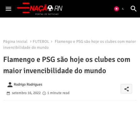
Página inicial
FUTEBOL
Flamengo e PSG são hoje os clubes com maior
invencibilidade do mundo
Flamengo e PSG são hoje os clubes com
maior invencibilidade do mundo
person
Rodrigo Rodrigues
share
setembro 16, 2022
1 minute read