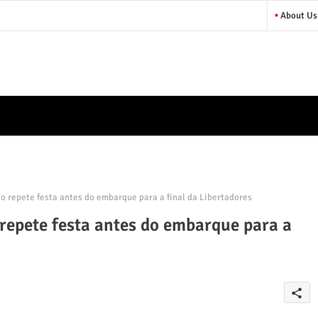
About Us
o repete festa antes do embarque para a final da Libertadores
repete festa antes do embarque para a
share