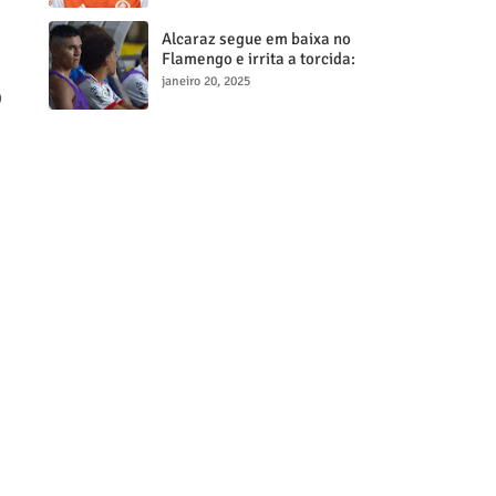
milionária
Alcaraz segue em baixa no
Flamengo e irrita a torcida:
"Maior contratação, menor
janeiro 20, 2025
O
desempenho"