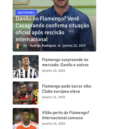
BASTIDORES
Danilo no Flamengo? Venê
Casagrande confirma situação
oficial após rescisão
internacional
Rodrigo Rodrigues
janeiro 22, 2025
Flamengo surpreende no
mercado: Danilo e outros
dois craques estão a
janeiro 22, 2025
caminho do Mengã
Flamengo pode lucrar alto:
Clube europeu eleva
proposta por Lorran para R$
janeiro 21, 2025
50 milhões
Vitão perto do Flamengo?
Internacional convoca
reunião decisiva para tentar
janeiro 22, 2025
barrar transferência