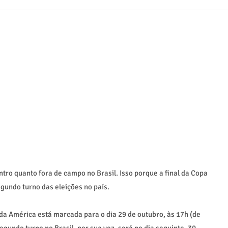
ntro quanto fora de campo no Brasil. Isso porque a final da Copa
gundo turno das eleições no país.
da América está marcada para o dia 29 de outubro, às 17h (de
gundo turno no Brasil, por sua vez, será no dia seguinte, 30.