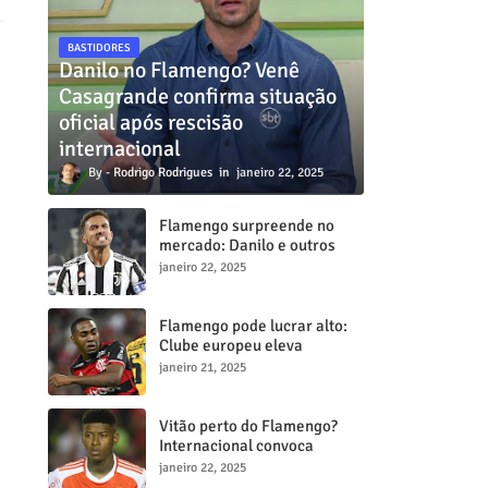
BASTIDORES
Danilo no Flamengo? Venê
Casagrande confirma situação
oficial após rescisão
internacional
Rodrigo Rodrigues
janeiro 22, 2025
Flamengo surpreende no
mercado: Danilo e outros
dois craques estão a
janeiro 22, 2025
caminho do Mengã
Flamengo pode lucrar alto:
Clube europeu eleva
proposta por Lorran para R$
janeiro 21, 2025
50 milhões
Vitão perto do Flamengo?
Internacional convoca
reunião decisiva para tentar
janeiro 22, 2025
barrar transferência