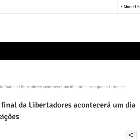
About Us
da final da Libertadores acontecerá um dia antes do segundo turno das
 final da Libertadores acontecerá um dia
eições
share