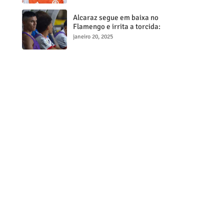
milionária
Alcaraz segue em baixa no
Flamengo e irrita a torcida:
"Maior contratação, menor
janeiro 20, 2025
desempenho"