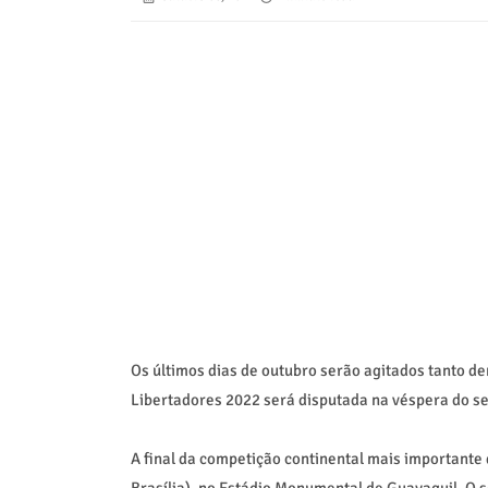
Os últimos dias de outubro serão agitados tanto de
Libertadores 2022 será disputada na véspera do se
A final da competição continental mais importante 
Brasília), no Estádio Monumental de Guayaquil. O se