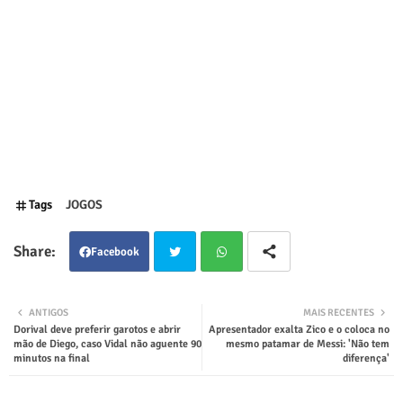
Tags
JOGOS
Facebook
Twit
Wha
ANTIGOS
MAIS RECENTES
Dorival deve preferir garotos e abrir
Apresentador exalta Zico e o coloca no
ter
tsap
mão de Diego, caso Vidal não aguente 90
mesmo patamar de Messi: 'Não tem
minutos na final
diferença'
p