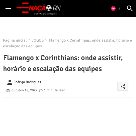
Página inicial
JOGOS
Flamengo x Corinthians: onde assistir, horário e
escalação das equipes
Flamengo x Corinthians: onde assistir,
horário e escalação das equipes
person
Rodrigo Rodrigues
share
outubro 18, 2022
1 minute read