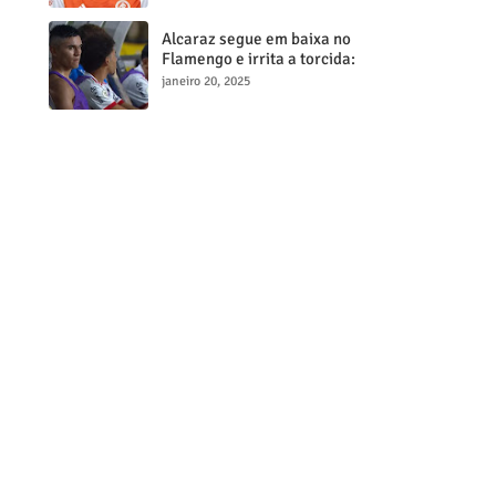
milionária
Alcaraz segue em baixa no
Flamengo e irrita a torcida:
"Maior contratação, menor
janeiro 20, 2025
desempenho"