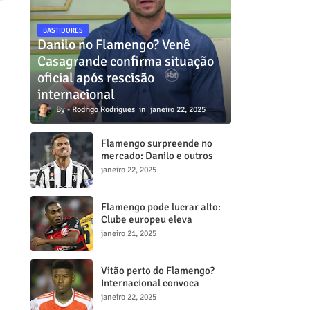
BASTIDORES
Danilo no Flamengo? Venê
Casagrande confirma situação
oficial após rescisão
internacional
Rodrigo Rodrigues
janeiro 22, 2025
Flamengo surpreende no
mercado: Danilo e outros
dois craques estão a
janeiro 22, 2025
caminho do Mengã
Flamengo pode lucrar alto:
Clube europeu eleva
proposta por Lorran para R$
janeiro 21, 2025
50 milhões
Vitão perto do Flamengo?
Internacional convoca
reunião decisiva para tentar
janeiro 22, 2025
barrar transferência