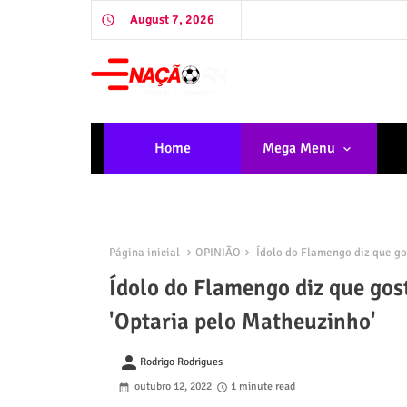
August 7, 2026
Home
Mega Menu
Página inicial
OPINIÃO
Ídolo do Flamengo diz que gos
Ídolo do Flamengo diz que gost
'Optaria pelo Matheuzinho'
person
Rodrigo Rodrigues
outubro 12, 2022
1 minute read