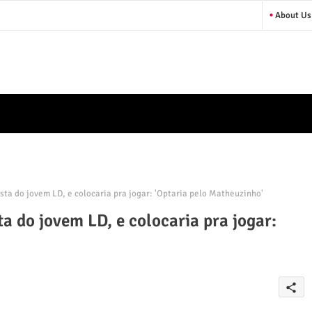
About Us
ta do jovem LD, e colocaria pra jogar: 'Optaria pelo Matheuzinho'
a do jovem LD, e colocaria pra jogar:
share