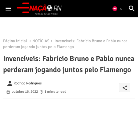
Página inicial
NOTÍCIAS
Invencíveis: Fabrício Bruno e Pablo nunca
perderam jogando juntos pelo Flamengo
Invencíveis: Fabrício Bruno e Pablo nunca
perderam jogando juntos pelo Flamengo
person
Rodrigo Rodrigues
share
outubro 16, 2022
1 minute read