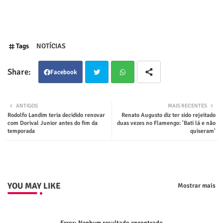
Tags
NOTÍCIAS
Facebook
Twit
Wha
ANTIGOS
MAIS RECENTES
Rodolfo Landim teria decidido renovar
Renato Augusto diz ter sido rejeitado
ter
tsap
com Dorival Junior antes do fim da
duas vezes no Flamengo: 'Bati lá e não
temporada
quiseram'
p
YOU MAY LIKE
Mostrar mais
Error:
Nenhum resultado encontrado