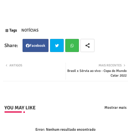
Tags
NOTÍCIAS
Facebook
Twit
Wha
ANTIGOS
MAIS RECENTES
Brasil x Sérvia ao vivo - Copa do Mundo
ter
tsap
Catar 2022
p
YOU MAY LIKE
Mostrar mais
Error:
Nenhum resultado encontrado