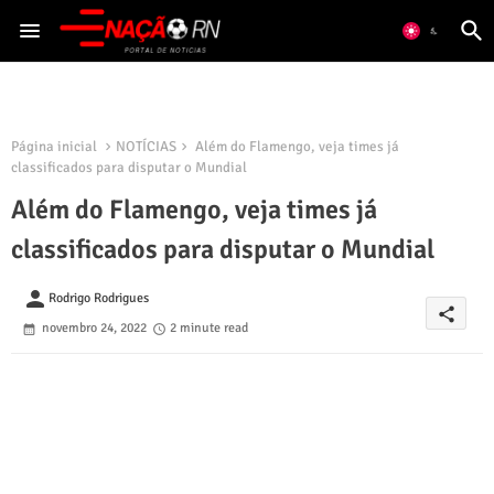
Página inicial
NOTÍCIAS
Além do Flamengo, veja times já
classificados para disputar o Mundial
Além do Flamengo, veja times já
classificados para disputar o Mundial
person
Rodrigo Rodrigues
share
novembro 24, 2022
2 minute read