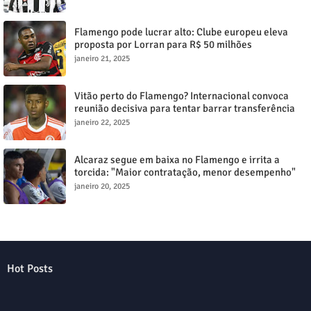
Flamengo pode lucrar alto: Clube europeu eleva
proposta por Lorran para R$ 50 milhões
janeiro 21, 2025
Vitão perto do Flamengo? Internacional convoca
reunião decisiva para tentar barrar transferência
milionária
janeiro 22, 2025
Alcaraz segue em baixa no Flamengo e irrita a
torcida: "Maior contratação, menor desempenho"
janeiro 20, 2025
Hot Posts