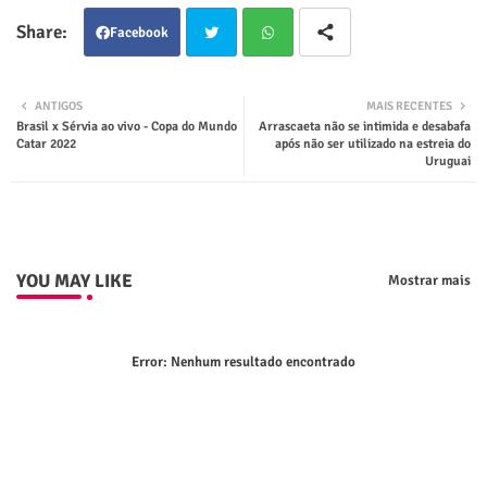
Facebook
Twit
Wha
ANTIGOS
MAIS RECENTES
Brasil x Sérvia ao vivo - Copa do Mundo
Arrascaeta não se intimida e desabafa
ter
tsap
Catar 2022
após não ser utilizado na estreia do
Uruguai
p
YOU MAY LIKE
Mostrar mais
Error:
Nenhum resultado encontrado