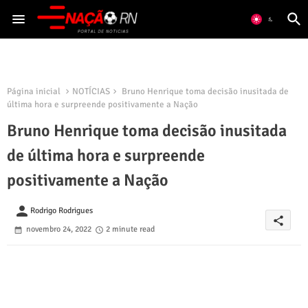
Página inicial
NOTÍCIAS
Bruno Henrique toma decisão inusitada de
última hora e surpreende positivamente a Nação
Bruno Henrique toma decisão inusitada
de última hora e surpreende
positivamente a Nação
person
Rodrigo Rodrigues
share
novembro 24, 2022
2 minute read