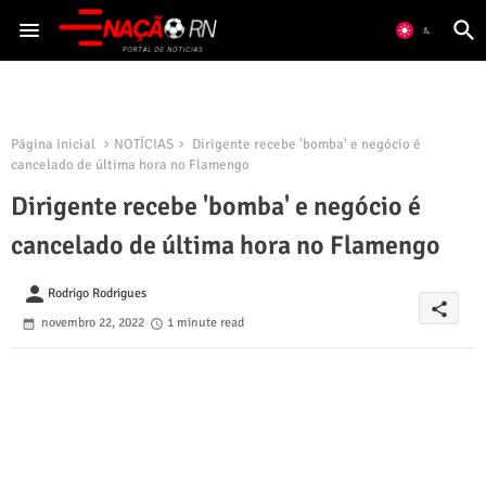
Página inicial
NOTÍCIAS
Dirigente recebe 'bomba' e negócio é
cancelado de última hora no Flamengo
Dirigente recebe 'bomba' e negócio é
cancelado de última hora no Flamengo
person
Rodrigo Rodrigues
share
novembro 22, 2022
1 minute read