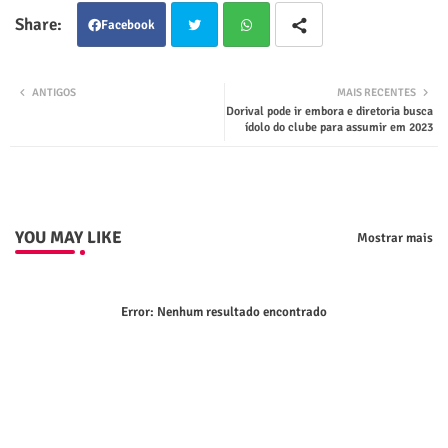
Facebook
Twit
Wha
ANTIGOS
MAIS RECENTES
Dorival pode ir embora e diretoria busca
ter
tsap
ídolo do clube para assumir em 2023
p
YOU MAY LIKE
Mostrar mais
Error:
Nenhum resultado encontrado