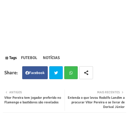
Tags
FUTEBOL
NOTÍCIAS
Facebook
Twit
Wha
ANTIGOS
MAIS RECENTES
Vitor Pereira tem jogador preferido no
Entenda o que levou Rodolfo Landim a
ter
tsap
Flamengo e bastidores são revelados
procurar Vitor Pereira e se livrar de
Dorival Júnior
p