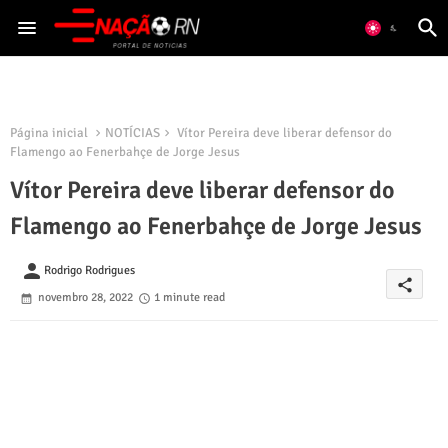
Página inicial
NOTÍCIAS
Vítor Pereira deve liberar defensor do
Flamengo ao Fenerbahçe de Jorge Jesus
Vítor Pereira deve liberar defensor do
Flamengo ao Fenerbahçe de Jorge Jesus
person
Rodrigo Rodrigues
share
novembro 28, 2022
1 minute read