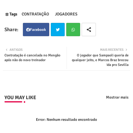
Tags
CONTRATAÇÃO
JOGADORES
Facebook
Twit
Wha
ANTIGOS
MAIS RECENTES
Contratação é cancelada no Mengão
O jogador que Sampaoli queria de
ter
tsap
após não do novo treinador
qualquer jeito, e Marcos Braz brecou
ida pro Sevilla
p
YOU MAY LIKE
Mostrar mais
Error:
Nenhum resultado encontrado