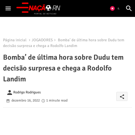
Página inicial
JOGADORES
Bomba’ de última hora sobre Dudu tem
decisão surpresa e chega a Rodolfo Landim
Bomba’ de última hora sobre Dudu tem
decisão surpresa e chega a Rodolfo
Landim
person
Rodrigo Rodrigues
share
dezembro 16, 2022
1 minute read