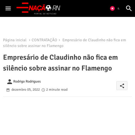
Página inicial
CONTRATAÇÃO
Empresário de Claudinho não fica em
silêncio sobre assinar no Flamengo
Empresário de Claudinho não fica em
silêncio sobre assinar no Flamengo
person
Rodrigo Rodrigues
share
dezembro 05, 2022
2 minute read