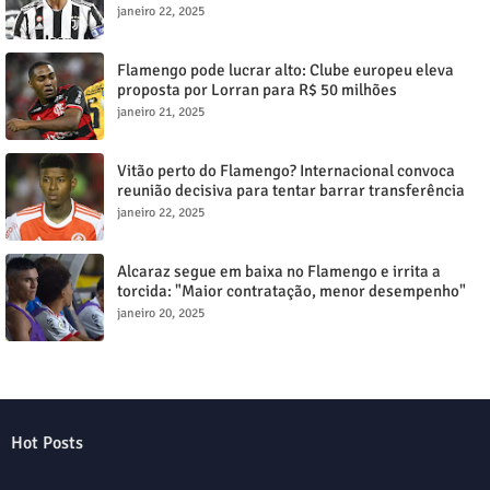
janeiro 22, 2025
Flamengo pode lucrar alto: Clube europeu eleva
proposta por Lorran para R$ 50 milhões
janeiro 21, 2025
Vitão perto do Flamengo? Internacional convoca
reunião decisiva para tentar barrar transferência
milionária
janeiro 22, 2025
Alcaraz segue em baixa no Flamengo e irrita a
torcida: "Maior contratação, menor desempenho"
janeiro 20, 2025
Hot Posts