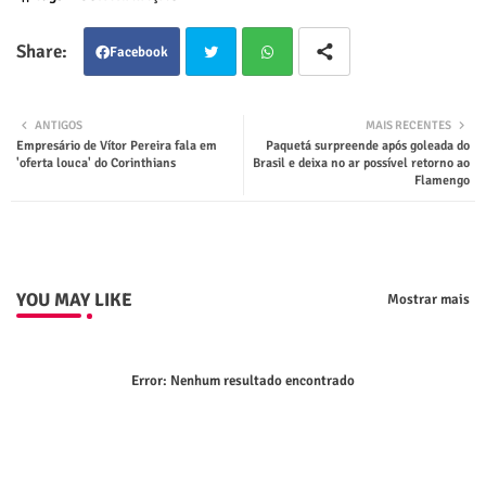
Facebook
Twit
Wha
ANTIGOS
MAIS RECENTES
Empresário de Vítor Pereira fala em
Paquetá surpreende após goleada do
ter
tsap
'oferta louca' do Corinthians
Brasil e deixa no ar possível retorno ao
Flamengo
p
YOU MAY LIKE
Mostrar mais
Error:
Nenhum resultado encontrado