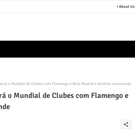
About Us
 será o Mundial de Clubes com Flamengo e Real Madrid e destino surpreende
erá o Mundial de Clubes com Flamengo e
nde
share