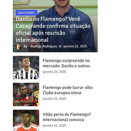
BASTIDORES
Danilo no Flamengo? Venê
Casagrande confirma situação
oficial após rescisão
internacional
Rodrigo Rodrigues
janeiro 22, 2025
Flamengo surpreende no
mercado: Danilo e outros
dois craques estão a
janeiro 22, 2025
caminho do Mengã
Flamengo pode lucrar alto:
Clube europeu eleva
proposta por Lorran para R$
janeiro 21, 2025
50 milhões
Vitão perto do Flamengo?
Internacional convoca
reunião decisiva para tentar
janeiro 22, 2025
barrar transferência