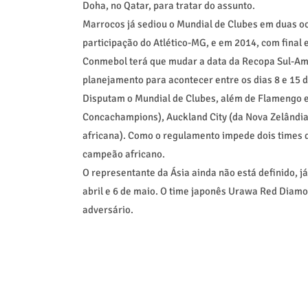
Doha, no Qatar, para tratar do assunto.
Marrocos já sediou o Mundial de Clubes em duas oc
participação do Atlético-MG, e em 2014, com final 
Conmebol terá que mudar a data da Recopa Sul-Ame
planejamento para acontecer entre os dias 8 e 15 d
Disputam o Mundial de Clubes, além de Flamengo e
Concachampions), Auckland City (da Nova Zelând
africana). Como o regulamento impede dois times d
campeão africano.
O representante da Ásia ainda não está definido, j
abril e 6 de maio. O time japonês Urawa Red Diamon
adversário.