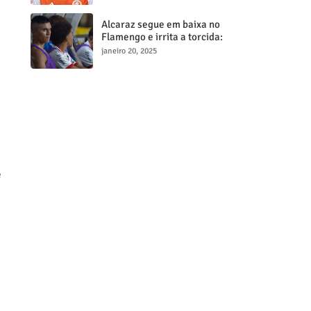
milionária
Alcaraz segue em baixa no
Flamengo e irrita a torcida:
"Maior contratação, menor
janeiro 20, 2025
desempenho"
e