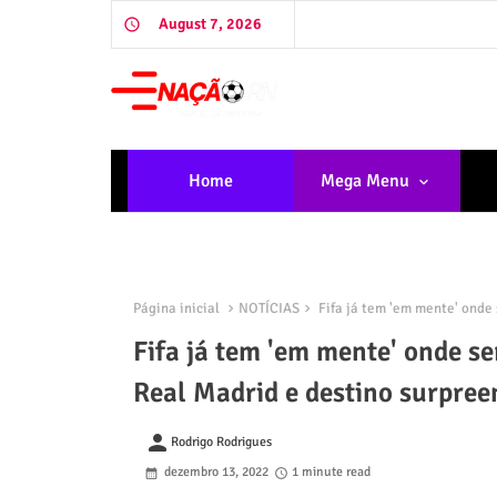
August 7, 2026
Home
Mega Menu
Página inicial
NOTÍCIAS
Fifa já tem 'em mente' onde
Fifa já tem 'em mente' onde s
Real Madrid e destino surpree
person
Rodrigo Rodrigues
dezembro 13, 2022
1 minute read