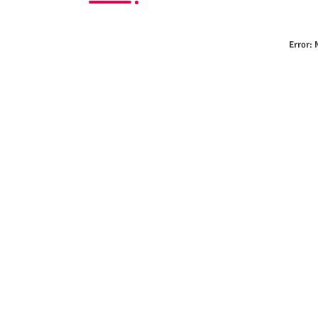
Error:
N