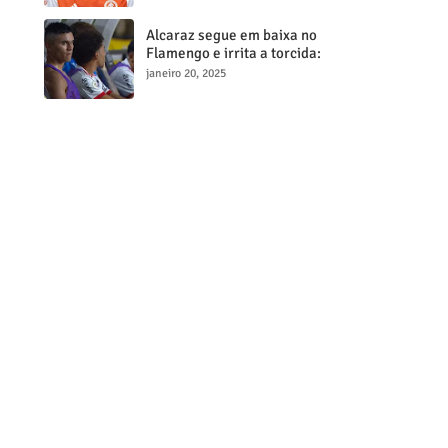
milionária
Alcaraz segue em baixa no
Flamengo e irrita a torcida:
"Maior contratação, menor
janeiro 20, 2025
desempenho"