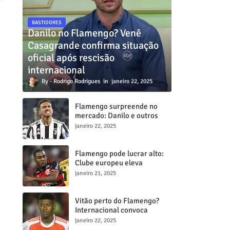
BASTIDORES
Danilo no Flamengo? Venê
Casagrande confirma situação
oficial após rescisão
internacional
Rodrigo Rodrigues
janeiro 22, 2025
Flamengo surpreende no
mercado: Danilo e outros
dois craques estão a
janeiro 22, 2025
caminho do Mengã
Flamengo pode lucrar alto:
Clube europeu eleva
proposta por Lorran para R$
janeiro 21, 2025
50 milhões
Vitão perto do Flamengo?
Internacional convoca
reunião decisiva para tentar
janeiro 22, 2025
barrar transferência