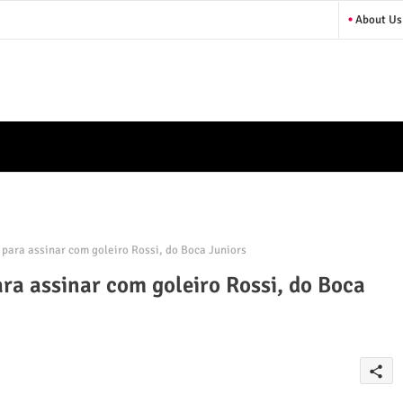
About Us
ara assinar com goleiro Rossi, do Boca Juniors
a assinar com goleiro Rossi, do Boca
share