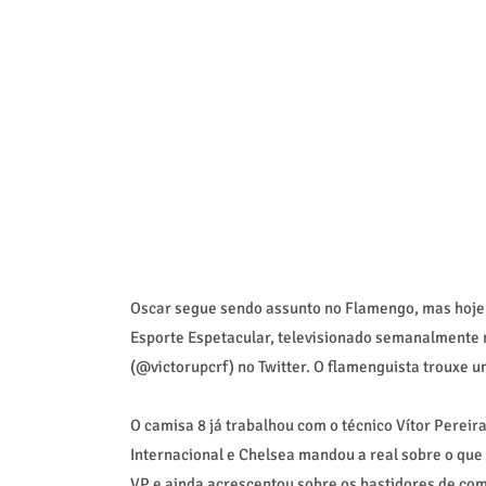
Oscar segue sendo assunto no Flamengo, mas hoje 
Esporte Espetacular, televisionado semanalmente 
(@victorupcrf) no Twitter. O flamenguista trouxe u
O camisa 8 já trabalhou com o técnico Vítor Pereir
Internacional e Chelsea mandou a real sobre o que 
VP e ainda acrescentou sobre os bastidores de com