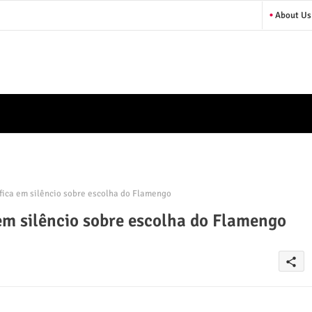
About Us
 fica em silêncio sobre escolha do Flamengo
 em silêncio sobre escolha do Flamengo
share