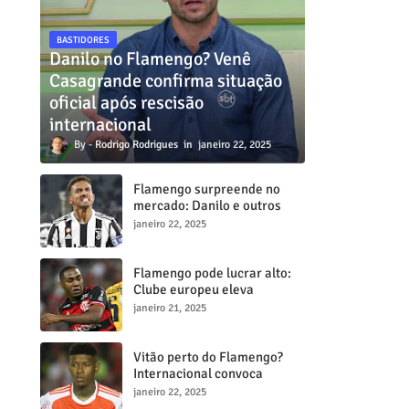
BASTIDORES
Danilo no Flamengo? Venê
Casagrande confirma situação
oficial após rescisão
internacional
Rodrigo Rodrigues
janeiro 22, 2025
Flamengo surpreende no
mercado: Danilo e outros
dois craques estão a
janeiro 22, 2025
caminho do Mengã
Flamengo pode lucrar alto:
Clube europeu eleva
proposta por Lorran para R$
janeiro 21, 2025
50 milhões
Vitão perto do Flamengo?
Internacional convoca
reunião decisiva para tentar
janeiro 22, 2025
barrar transferência