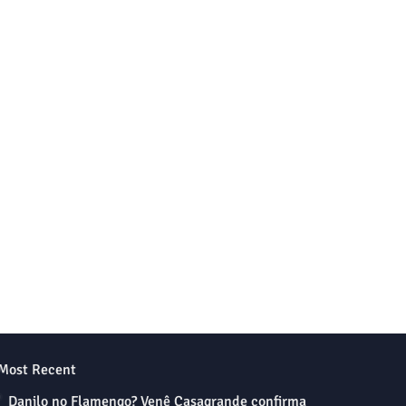
Most Recent
Danilo no Flamengo? Venê Casagrande confirma