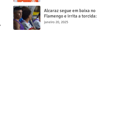
milionária
Alcaraz segue em baixa no
Flamengo e irrita a torcida:
"Maior contratação, menor
janeiro 20, 2025
,
desempenho"
.