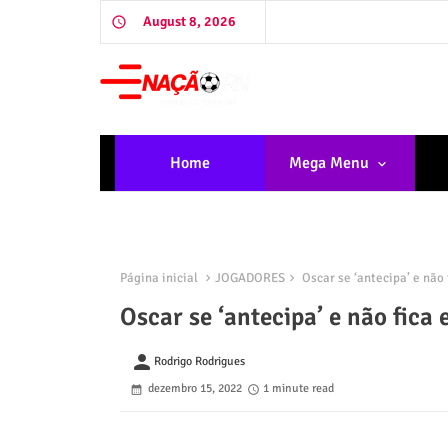
August 8, 2026
Home
Mega Menu
Página inicial
JOGADORES
Oscar se ‘antecipa’ e não
Oscar se ‘antecipa’ e não fica
person
Rodrigo Rodrigues
dezembro 15, 2022
1 minute read