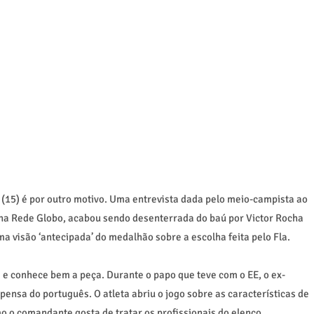
(15) é por outro motivo. Uma entrevista dada pelo meio-campista ao
na Rede Globo, acabou sendo desenterrada do baú por Victor Rocha
ma visão ‘antecipada’ do medalhão sobre a escolha feita pelo Fla.
a e conhece bem a peça. Durante o papo que teve com o EE, o ex-
pensa do português. O atleta abriu o jogo sobre as características de
o o comandante gosta de tratar os profissionais do elenco.