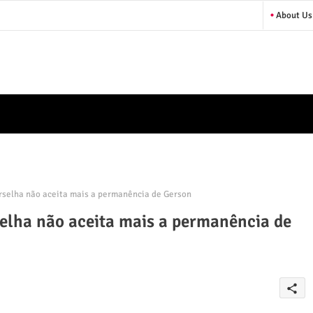
About Us
selha não aceita mais a permanência de Gerson
elha não aceita mais a permanência de
share