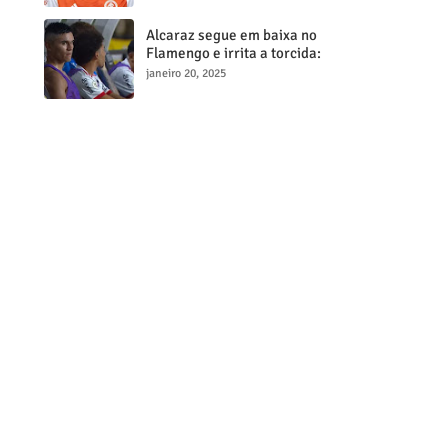
milionária
Alcaraz segue em baixa no
Flamengo e irrita a torcida:
"Maior contratação, menor
janeiro 20, 2025
desempenho"