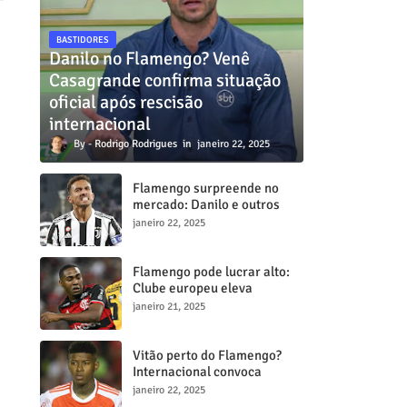
BASTIDORES
Danilo no Flamengo? Venê
Casagrande confirma situação
oficial após rescisão
internacional
Rodrigo Rodrigues
janeiro 22, 2025
Flamengo surpreende no
mercado: Danilo e outros
dois craques estão a
janeiro 22, 2025
caminho do Mengã
Flamengo pode lucrar alto:
Clube europeu eleva
proposta por Lorran para R$
janeiro 21, 2025
50 milhões
Vitão perto do Flamengo?
Internacional convoca
reunião decisiva para tentar
janeiro 22, 2025
barrar transferência