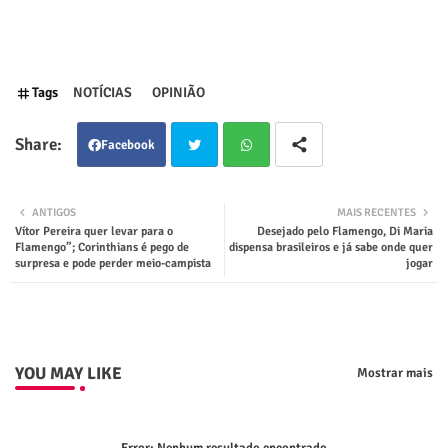
Tags
NOTÍCIAS
OPINIÃO
Facebook
Twit
Wha
ANTIGOS
MAIS RECENTES
Vítor Pereira quer levar para o
Desejado pelo Flamengo, Di Maria
ter
tsap
Flamengo”; Corinthians é pego de
dispensa brasileiros e já sabe onde quer
surpresa e pode perder meio-campista
jogar
p
YOU MAY LIKE
Mostrar mais
Error:
Nenhum resultado encontrado