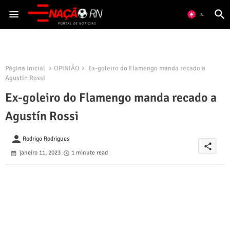
Página inicial
OPINIÃO
Ex-goleiro do Flamengo manda recado a
Agustín Rossi
Ex-goleiro do Flamengo manda recado a
Agustín Rossi
person
Rodrigo Rodrigues
share
janeiro 11, 2023
1 minute read