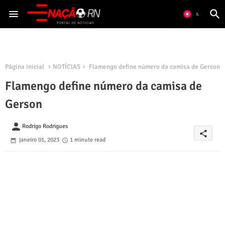
Página inicial
NOTÍCIAS
Flamengo define número da camisa de Gerson
Flamengo define número da camisa de
Gerson
person
Rodrigo Rodrigues
share
janeiro 01, 2023
1 minute read