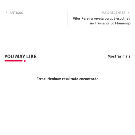
Twit
Wha
ANTIGOS
MAIS RECENTES
Vítor Pereira revela porquê escolheu
ter
tsap
ser treinador do Flamengo
p
YOU MAY LIKE
Mostrar mais
Error:
Nenhum resultado encontrado