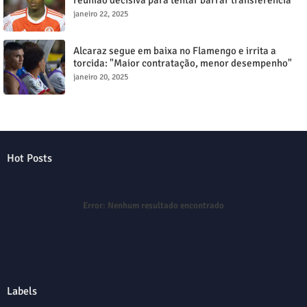
reunião decisiva para tentar barrar transferência
milionária
janeiro 22, 2025
Alcaraz segue em baixa no Flamengo e irrita a
torcida: "Maior contratação, menor desempenho"
janeiro 20, 2025
Hot Posts
Error:
Nenhum resultado encontrado
Labels