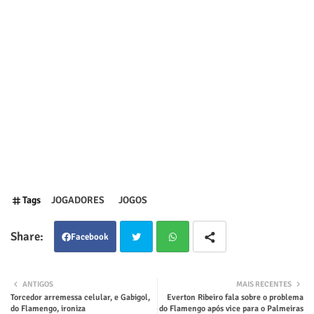
Tags
JOGADORES
JOGOS
Facebook
Twit
Wha
ANTIGOS
MAIS RECENTES
Torcedor arremessa celular, e Gabigol,
Everton Ribeiro fala sobre o problema
ter
tsap
do Flamengo, ironiza
do Flamengo após vice para o Palmeiras