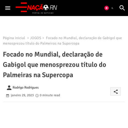
Página inicial
JOGOS
Focado no Mundial, declaração de Gabigol que
menosprezou título do Palmeiras na Supercopa
Focado no Mundial, declaração de
Gabigol que menosprezou título do
Palmeiras na Supercopa
person
Rodrigo Rodrigues
share
janeiro 29, 2023
0 minute read