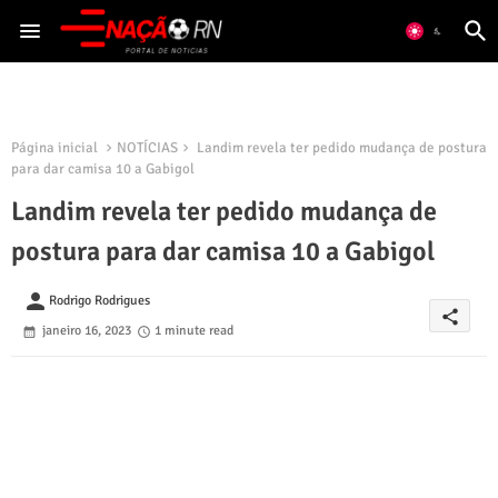
Página inicial
NOTÍCIAS
Landim revela ter pedido mudança de postura
para dar camisa 10 a Gabigol
Landim revela ter pedido mudança de
postura para dar camisa 10 a Gabigol
person
Rodrigo Rodrigues
share
janeiro 16, 2023
1 minute read