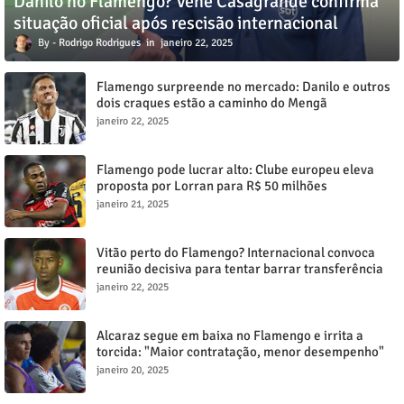
Danilo no Flamengo? Venê Casagrande confirma
situação oficial após rescisão internacional
Rodrigo Rodrigues
janeiro 22, 2025
Flamengo surpreende no mercado: Danilo e outros
dois craques estão a caminho do Mengã
janeiro 22, 2025
Flamengo pode lucrar alto: Clube europeu eleva
proposta por Lorran para R$ 50 milhões
janeiro 21, 2025
Vitão perto do Flamengo? Internacional convoca
reunião decisiva para tentar barrar transferência
milionária
janeiro 22, 2025
Alcaraz segue em baixa no Flamengo e irrita a
torcida: "Maior contratação, menor desempenho"
janeiro 20, 2025