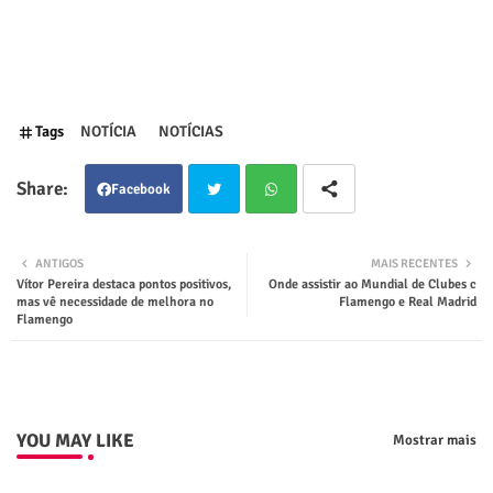
Tags
NOTÍCIA
NOTÍCIAS
Facebook
Twit
Wha
ANTIGOS
MAIS RECENTES
Vítor Pereira destaca pontos positivos,
Onde assistir ao Mundial de Clubes c
ter
tsap
mas vê necessidade de melhora no
Flamengo e Real Madrid
Flamengo
p
YOU MAY LIKE
Mostrar mais