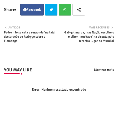
Facebook
Twit
Wha
ANTIGOS
MAIS RECENTES
Pedro não se cala e responde 'na lata'
Gabigol marca, mas Nação escolhe o
ter
tsap
declaração de Rodrygo sobre o
melhor 'inusitado' na disputa pelo
Flamengo
terceiro lugar do Mundial
p
YOU MAY LIKE
Mostrar mais
Error:
Nenhum resultado encontrado