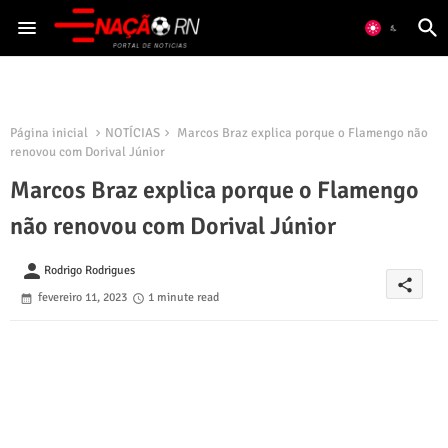
Página inicial
NOTÍCIAS
Marcos Braz explica porque o Flamengo não
renovou com Dorival Júnior
Marcos Braz explica porque o Flamengo
não renovou com Dorival Júnior
person
Rodrigo Rodrigues
share
fevereiro 11, 2023
1 minute read