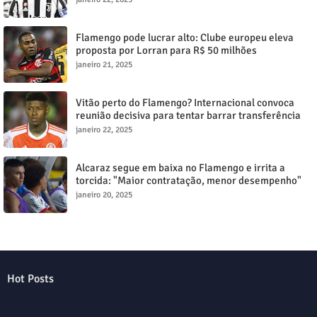
Flamengo pode lucrar alto: Clube europeu eleva
proposta por Lorran para R$ 50 milhões
janeiro 21, 2025
Vitão perto do Flamengo? Internacional convoca
reunião decisiva para tentar barrar transferência
milionária
janeiro 22, 2025
Alcaraz segue em baixa no Flamengo e irrita a
torcida: "Maior contratação, menor desempenho"
janeiro 20, 2025
Hot Posts