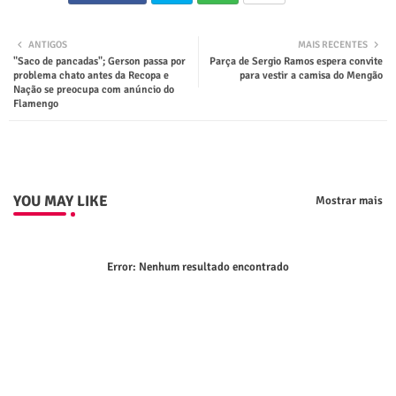
Twit
Wha
ANTIGOS
MAIS RECENTES
"Saco de pancadas"; Gerson passa por
Parça de Sergio Ramos espera convite
ter
tsap
problema chato antes da Recopa e
para vestir a camisa do Mengão
Nação se preocupa com anúncio do
Flamengo
p
YOU MAY LIKE
Mostrar mais
Error:
Nenhum resultado encontrado