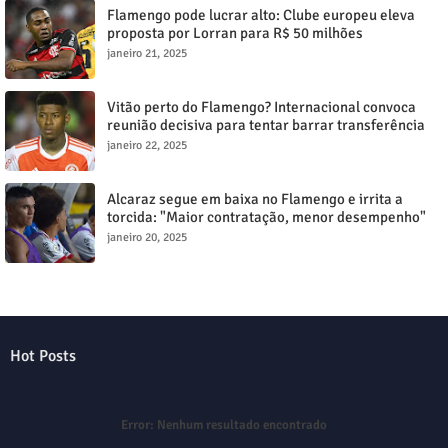
Flamengo pode lucrar alto: Clube europeu eleva
proposta por Lorran para R$ 50 milhões
janeiro 21, 2025
Vitão perto do Flamengo? Internacional convoca
reunião decisiva para tentar barrar transferência
milionária
janeiro 22, 2025
Alcaraz segue em baixa no Flamengo e irrita a
torcida: "Maior contratação, menor desempenho"
janeiro 20, 2025
Hot Posts
Error:
Nenhum resultado encontrado