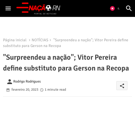
Página inicial
NOTÍCIAS
"Surpreendeu a nação"; Vitor Pereira define
substituto para Gerson na Recopa
"Surpreendeu a nação"; Vitor Pereira
define substituto para Gerson na Recopa
person
Rodrigo Rodrigues
share
fevereiro 20, 2023
1 minute read