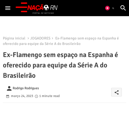
Página inicial
JOGADORES
Ex-Flamengo sem espaço na Espanha é
oferecido para equipe da Série A do Brasileirão
Ex-Flamengo sem espaço na Espanha é
oferecido para equipe da Série A do
Brasileirão
person
Rodrigo Rodrigues
share
março 24, 2023
1 minute read