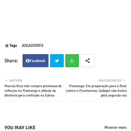
Tags
JOGADORES
Facebook
Twit
Wha
ANTIGOS
MAIS RECENTES
Marcos Braz não cumpre promessa de
Flamengo: Em preparação para a final
ter
tsap
reforços no Flamengo e atitude da
contra o Fluminense, Gabigol não treina
diretoria gera confusão na Gávea
pela segunda vez
p
YOU MAY LIKE
Mostrar mais