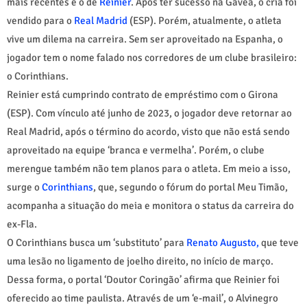
mais recentes é o de
Reinier
. Após ter sucesso na Gávea, o cria foi
vendido para o
Real Madrid
(ESP). Porém, atualmente, o atleta
vive um dilema na carreira. Sem ser aproveitado na Espanha, o
jogador tem o nome falado nos corredores de um clube brasileiro:
o Corinthians.
Reinier está cumprindo contrato de empréstimo com o Girona
(ESP). Com vínculo até junho de 2023, o jogador deve retornar ao
Real Madrid, após o término do acordo, visto que não está sendo
aproveitado na equipe ‘branca e vermelha’. Porém, o clube
merengue também não tem planos para o atleta. Em meio a isso,
surge o
Corinthians
, que, segundo o fórum do portal Meu Timão,
acompanha a situação do meia e monitora o status da carreira do
ex-Fla.
O Corinthians busca um ‘substituto’ para
Renato Augusto,
que teve
uma lesão no ligamento de joelho direito, no início de março.
Dessa forma, o portal ‘Doutor Coringão’ afirma que Reinier foi
oferecido ao time paulista. Através de um ‘e-mail’, o Alvinegro