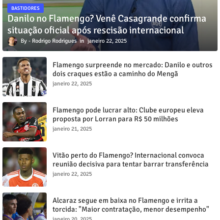
BASTIDORES
Danilo no Flamengo? Venê Casagrande confirma
situação oficial após rescisão internacional
Rodrigo Rodrigues
janeiro 22, 2025
Flamengo surpreende no mercado: Danilo e outros
dois craques estão a caminho do Mengã
janeiro 22, 2025
Flamengo pode lucrar alto: Clube europeu eleva
proposta por Lorran para R$ 50 milhões
janeiro 21, 2025
Vitão perto do Flamengo? Internacional convoca
reunião decisiva para tentar barrar transferência
milionária
janeiro 22, 2025
Alcaraz segue em baixa no Flamengo e irrita a
torcida: "Maior contratação, menor desempenho"
janeiro 20, 2025