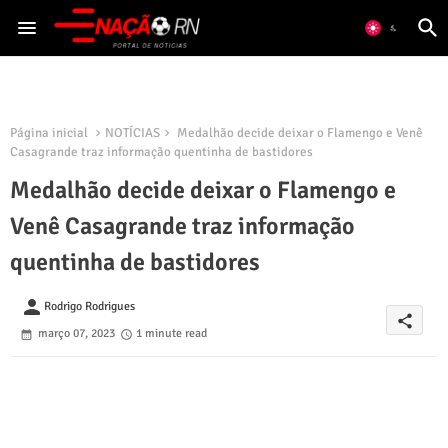
Página inicial
NOTÍCIAS
Medalhão decide deixar o Flamengo e Venê
Casagrande traz informação quentinha de bastidores
Medalhão decide deixar o Flamengo e
Venê Casagrande traz informação
quentinha de bastidores
person
Rodrigo Rodrigues
share
março 07, 2023
1 minute read