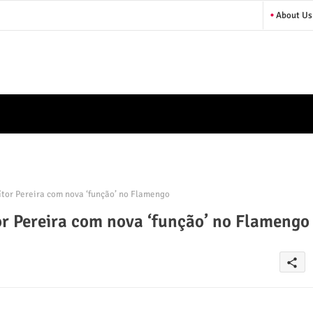
About Us
ítor Pereira com nova ‘função’ no Flamengo
or Pereira com nova ‘função’ no Flamengo
share