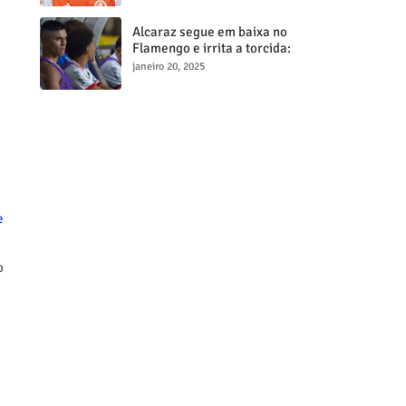
milionária
Alcaraz segue em baixa no
Flamengo e irrita a torcida:
"Maior contratação, menor
janeiro 20, 2025
desempenho"
e
o