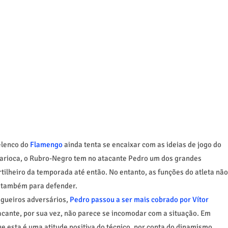
elenco do
Flamengo
ainda tenta se encaixar com as ideias de jogo do
o Carioca, o Rubro-Negro tem no atacante Pedro um dos grandes
rtilheiro da temporada até então. No entanto, as funções do atleta não
s também para defender.
agueiros adversários,
Pedro passou a ser mais cobrado por Vítor
tacante, por sua vez, não parece se incomodar com a situação. Em
que esta é uma atitude positiva do técnico, por conta do dinamismo