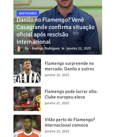
BASTIDORES
Danilo no Flamengo? Venê
Casagrande confirma situação
oficial após rescisão
internacional
Rodrigo Rodrigues
janeiro 22, 2025
Flamengo surpreende no
mercado: Danilo e outros
dois craques estão a
janeiro 22, 2025
caminho do Mengã
Flamengo pode lucrar alto:
Clube europeu eleva
proposta por Lorran para R$
janeiro 21, 2025
50 milhões
Vitão perto do Flamengo?
Internacional convoca
reunião decisiva para tentar
janeiro 22, 2025
barrar transferência