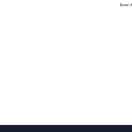
Error:
N