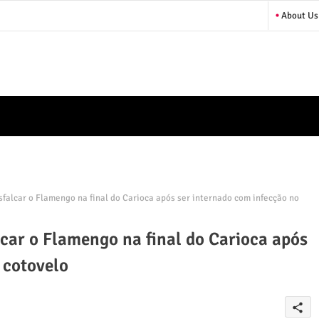
About Us
falcar o Flamengo na final do Carioca após ser internado com infecção no
car o Flamengo na final do Carioca após
 cotovelo
share