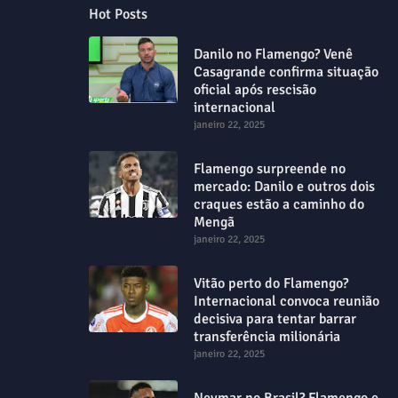
Hot Posts
Danilo no Flamengo? Venê
Casagrande confirma situação
oficial após rescisão
internacional
janeiro 22, 2025
Flamengo surpreende no
mercado: Danilo e outros dois
craques estão a caminho do
Mengã
janeiro 22, 2025
Vitão perto do Flamengo?
Internacional convoca reunião
decisiva para tentar barrar
transferência milionária
janeiro 22, 2025
Neymar no Brasil? Flamengo e