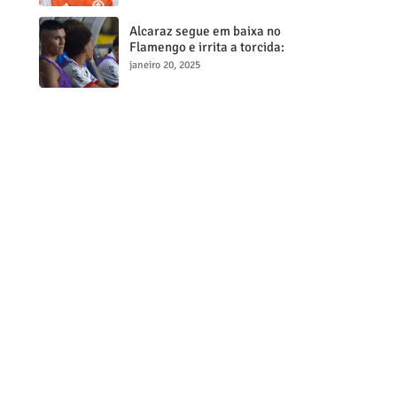
milionária
Alcaraz segue em baixa no
Flamengo e irrita a torcida:
"Maior contratação, menor
janeiro 20, 2025
desempenho"