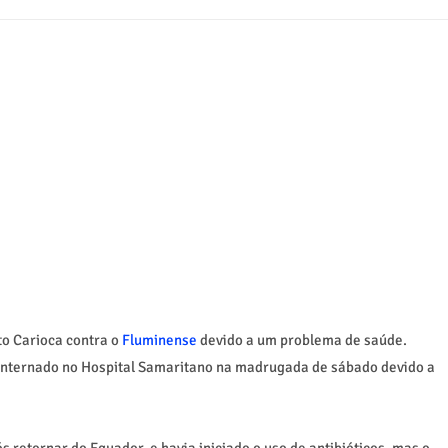
to Carioca contra o
Fluminense
devido a um problema de saúde.
i internado no Hospital Samaritano na madrugada de sábado devido a
s retornar do Equador, e havia iniciado o uso de antibióticos, mas o