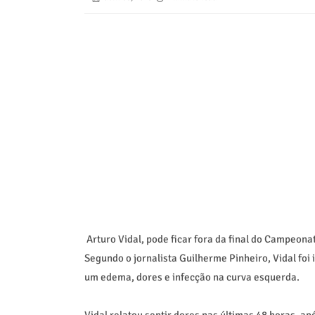
Arturo Vidal, pode ficar fora da final do Campeona
Segundo o jornalista Guilherme Pinheiro, Vidal fo
um edema, dores e infecção na curva esquerda.
Vidal relatou sentir dores nas últimas 48 horas, apó