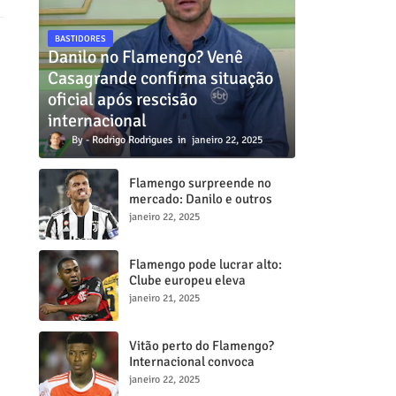
BASTIDORES
Danilo no Flamengo? Venê
Casagrande confirma situação
oficial após rescisão
internacional
Rodrigo Rodrigues
janeiro 22, 2025
Flamengo surpreende no
mercado: Danilo e outros
dois craques estão a
janeiro 22, 2025
caminho do Mengã
Flamengo pode lucrar alto:
Clube europeu eleva
proposta por Lorran para R$
janeiro 21, 2025
50 milhões
Vitão perto do Flamengo?
Internacional convoca
reunião decisiva para tentar
janeiro 22, 2025
barrar transferência