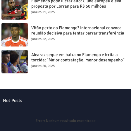
Flamengo pode lucrar alto: Clube europeu eleva
proposta por Lorran para R$ 50 milhões
janeiro 21, 2025
Vitão perto do Flamengo? Internacional convoca
reunião decisiva para tentar barrar transferência
milionária
janeiro 22, 2025
Alcaraz segue em baixa no Flamengo e irrita a
torcida: "Maior contratação, menor desempenho"
janeiro 20, 2025
Hot Posts
Error:
Nenhum resultado encontrado