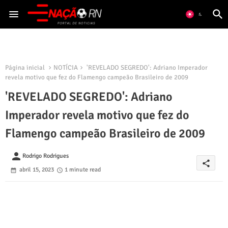
Página inicial
NOTÍCIA
'REVELADO SEGREDO': Adriano Imperador
revela motivo que fez do Flamengo campeão Brasileiro de 2009
'REVELADO SEGREDO': Adriano
Imperador revela motivo que fez do
Flamengo campeão Brasileiro de 2009
person
Rodrigo Rodrigues
share
abril 15, 2023
1 minute read