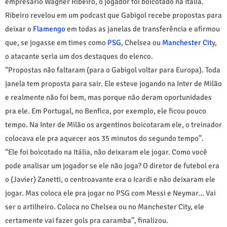
empresário Wagner Ribeiro, o jogador foi boicotado na Itália.
Ribeiro revelou em um podcast que Gabigol recebe propostas para
deixar o
Flamengo
em todas as janelas de transferência e afirmou
que, se jogasse em times como
PSG
, Chelsea ou
Manchester Cit
y,
o atacante seria um dos destaques do elenco.
“Propostas não faltaram (para o Gabigol voltar para Europa). Toda
janela tem proposta para sair. Ele esteve jogando na Inter de Milão
e realmente não foi bem, mas porque não deram oportunidades
pra ele. Em Portugal, no Benfica, por exemplo, ele ficou pouco
tempo. Na Inter de Milão os argentinos boicotaram ele, o treinador
colocava ele pra aquecer aos 35 minutos do segundo tempo”.
“Ele foi boicotado na Itália, não deixaram ele jogar. Como você
pode analisar um jogador se ele não joga? O diretor de futebol era
o (Javier) Zanetti, o centroavante era o Icardi e não deixaram ele
jogar. Mas coloca ele pra jogar no PSG com Messi e Neymar… Vai
ser o artilheiro. Coloca no Chelsea ou no Manchester City, ele
certamente vai fazer gols pra caramba”, finalizou.