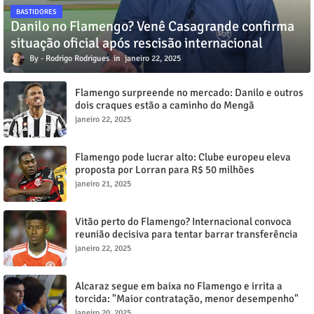
BASTIDORES
Danilo no Flamengo? Venê Casagrande confirma
situação oficial após rescisão internacional
Rodrigo Rodrigues
janeiro 22, 2025
Flamengo surpreende no mercado: Danilo e outros
dois craques estão a caminho do Mengã
janeiro 22, 2025
Flamengo pode lucrar alto: Clube europeu eleva
proposta por Lorran para R$ 50 milhões
janeiro 21, 2025
Vitão perto do Flamengo? Internacional convoca
reunião decisiva para tentar barrar transferência
milionária
janeiro 22, 2025
Alcaraz segue em baixa no Flamengo e irrita a
torcida: "Maior contratação, menor desempenho"
janeiro 20, 2025