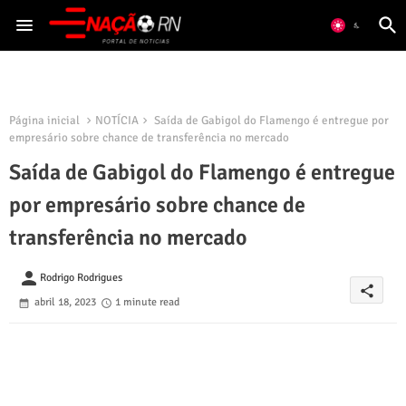
Página inicial
NOTÍCIA
Saída de Gabigol do Flamengo é entregue por
empresário sobre chance de transferência no mercado
Saída de Gabigol do Flamengo é entregue
por empresário sobre chance de
transferência no mercado
person
Rodrigo Rodrigues
share
abril 18, 2023
1 minute read