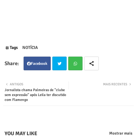
Tags
NOTÍCIA
Facebook
Twit
Wha
ANTIGOS
MAIS RECENTES
Jornalista chama Palmeiras de "clube
ter
tsap
sem expressão" após Leila ter discutido
com Flamengo
p
YOU MAY LIKE
Mostrar mais