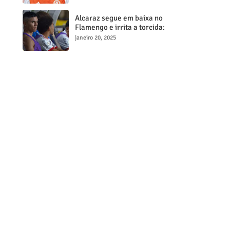
milionária
Alcaraz segue em baixa no
Flamengo e irrita a torcida:
"Maior contratação, menor
janeiro 20, 2025
desempenho"