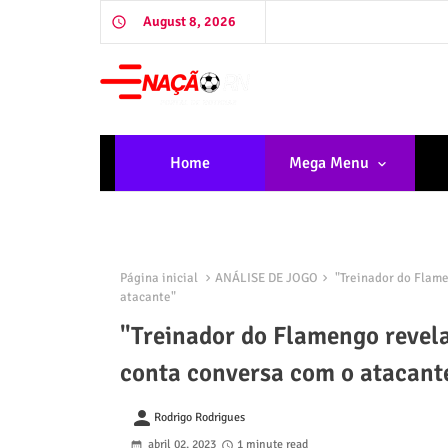
August 8, 2026
Home
Mega Menu
Página inicial
ANÁLISE DE JOGO
"Treinador do Flame
atacante"
"Treinador do Flamengo revela
conta conversa com o atacant
person
Rodrigo Rodrigues
abril 02, 2023
1 minute read