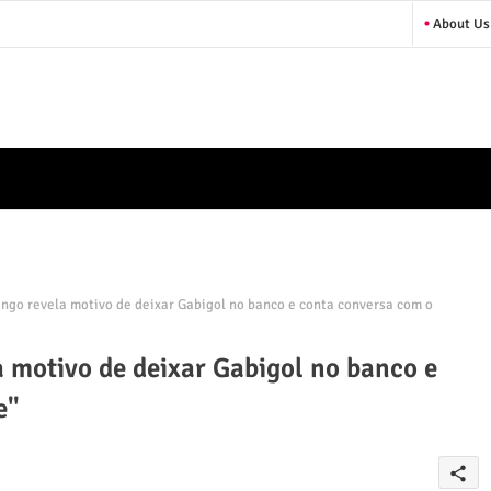
About Us
ngo revela motivo de deixar Gabigol no banco e conta conversa com o
 motivo de deixar Gabigol no banco e
e"
share