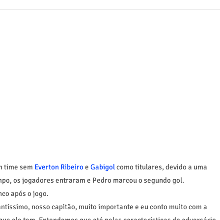
um time sem
Everton Ribeiro
e
Gabigol
como titulares, devido a uma
mpo, os jogadores entraram e Pedro marcou o segundo gol.
nco após o jogo.
ntíssimo, nosso capitão, muito importante e eu conto muito com a
que ele tem. Entendemos que até pelas características do adversário,