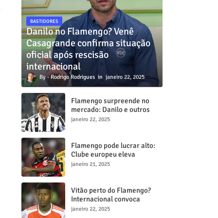
BASTIDORES
Danilo no Flamengo? Venê
Casagrande confirma situação
oficial após rescisão
internacional
Rodrigo Rodrigues
janeiro 22, 2025
Flamengo surpreende no
mercado: Danilo e outros
dois craques estão a
janeiro 22, 2025
caminho do Mengã
Flamengo pode lucrar alto:
Clube europeu eleva
proposta por Lorran para R$
janeiro 21, 2025
50 milhões
Vitão perto do Flamengo?
Internacional convoca
reunião decisiva para tentar
janeiro 22, 2025
barrar transferência