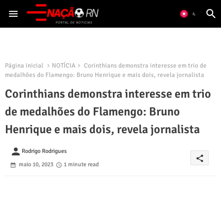
Página inicial
NOTÍCIA
Corinthians demonstra interesse em trio de
medalhões do Flamengo: Bruno Henrique e mais dois, revela jornalista
Corinthians demonstra interesse em trio
de medalhões do Flamengo: Bruno
Henrique e mais dois, revela jornalista
person
Rodrigo Rodrigues
share
maio 10, 2023
1 minute read