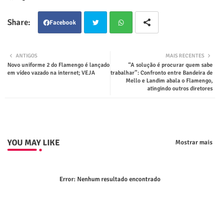
Facebook
Twit
Wha
ANTIGOS
MAIS RECENTES
Novo uniforme 2 do Flamengo é lançado
“A solução é procurar quem sabe
ter
tsap
em vídeo vazado na internet; VEJA
trabalhar”: Confronto entre Bandeira de
Mello e Landim abala o Flamengo,
atingindo outros diretores
p
YOU MAY LIKE
Mostrar mais
Error:
Nenhum resultado encontrado