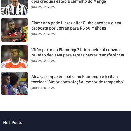
dois craques estão a caminho do Mengã
janeiro 22, 2025
Flamengo pode lucrar alto: Clube europeu eleva
proposta por Lorran para R$ 50 milhões
janeiro 21, 2025
Vitão perto do Flamengo? Internacional convoca
reunião decisiva para tentar barrar transferência
milionária
janeiro 22, 2025
Alcaraz segue em baixa no Flamengo e irrita a
torcida: "Maior contratação, menor desempenho"
janeiro 20, 2025
Hot Posts