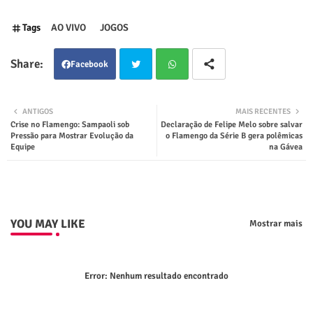
Tags
AO VIVO
JOGOS
Facebook
Twit
Wha
ANTIGOS
MAIS RECENTES
Crise no Flamengo: Sampaoli sob
Declaração de Felipe Melo sobre salvar
ter
tsap
Pressão para Mostrar Evolução da
o Flamengo da Série B gera polêmicas
Equipe
na Gávea
p
YOU MAY LIKE
Mostrar mais
Error:
Nenhum resultado encontrado