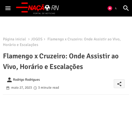
Página inicial
JOGOS
Flamengo x Cruzeiro: Onde Assistir ao Vivo,
Horário e Escalações
Flamengo x Cruzeiro: Onde Assistir ao
Vivo, Horário e Escalações
person
Rodrigo Rodrigues
share
maio 27, 2023
3 minute read