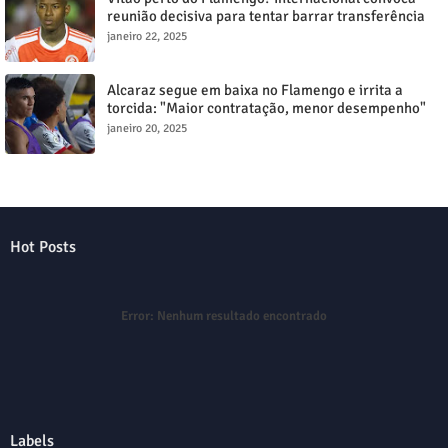
reunião decisiva para tentar barrar transferência
milionária
janeiro 22, 2025
Alcaraz segue em baixa no Flamengo e irrita a
torcida: "Maior contratação, menor desempenho"
janeiro 20, 2025
Hot Posts
Error:
Nenhum resultado encontrado
Labels