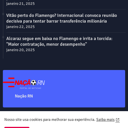
janeiro 21, 2025
Vitão perto do Flamengo? Internacional convoca reunião
decisiva para tentar barrar transferência milionária
janeiro 22, 2025
Alcaraz segue em baixa no Flamengo e irrita a torcida:
"Maior contratação, menor desempenho"
janeiro 20, 2025
Nação RN
Nosso site usa cookies para melhorar sua experiência.
Saiba mais
Home
About
Contact us
Privacy Policy