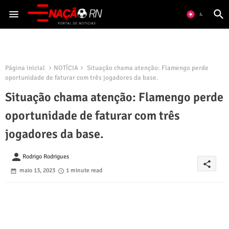
Página inicial
NOTÍCIA
Situação chama atenção: Flamengo perde
oportunidade de faturar com três jogadores da base.
Situação chama atenção: Flamengo perde
oportunidade de faturar com três
jogadores da base.
person
Rodrigo Rodrigues
share
maio 13, 2023
1 minute read