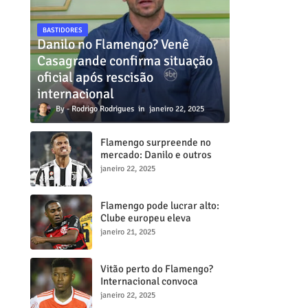
BASTIDORES
Danilo no Flamengo? Venê
Casagrande confirma situação
oficial após rescisão
internacional
Rodrigo Rodrigues
janeiro 22, 2025
Flamengo surpreende no
mercado: Danilo e outros
dois craques estão a
janeiro 22, 2025
caminho do Mengã
Flamengo pode lucrar alto:
Clube europeu eleva
proposta por Lorran para R$
janeiro 21, 2025
50 milhões
Vitão perto do Flamengo?
.
Internacional convoca
reunião decisiva para tentar
janeiro 22, 2025
barrar transferência