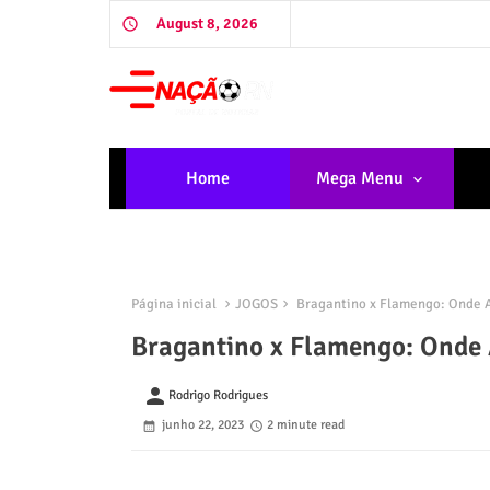
August 8, 2026
Home
Mega Menu
Página inicial
JOGOS
Bragantino x Flamengo: Onde As
Bragantino x Flamengo: Onde A
person
Rodrigo Rodrigues
junho 22, 2023
2 minute read