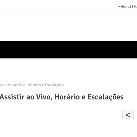
About Us
sistir ao Vivo, Horário e Escalações
ssistir ao Vivo, Horário e Escalações
share