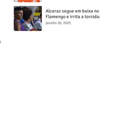
milionária
Alcaraz segue em baixa no
Flamengo e irrita a torcida:
"Maior contratação, menor
janeiro 20, 2025
desempenho"
a