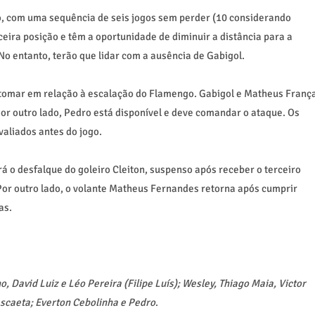
, com uma sequência de seis jogos sem perder (10 considerando
eira posição e têm a oportunidade de diminuir a distância para a
No entanto, terão que lidar com a ausência de Gabigol.
 tomar em relação à escalação do Flamengo. Gabigol e Matheus Franç
Por outro lado, Pedro está disponível e deve comandar o ataque. Os
aliados antes do jogo.
rá o desfalque do goleiro Cleiton, suspenso após receber o terceiro
 Por outro lado, o volante Matheus Fernandes retorna após cumprir
as.
 David Luiz e Léo Pereira (Filipe Luís); Wesley, Thiago Maia, Victor
ascaeta; Everton Cebolinha e Pedro
.