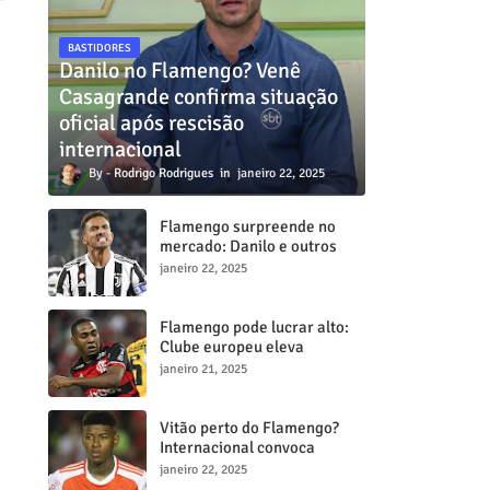
BASTIDORES
Danilo no Flamengo? Venê
Casagrande confirma situação
oficial após rescisão
internacional
Rodrigo Rodrigues
janeiro 22, 2025
Flamengo surpreende no
mercado: Danilo e outros
dois craques estão a
janeiro 22, 2025
caminho do Mengã
Flamengo pode lucrar alto:
Clube europeu eleva
proposta por Lorran para R$
janeiro 21, 2025
50 milhões
Vitão perto do Flamengo?
Internacional convoca
reunião decisiva para tentar
janeiro 22, 2025
barrar transferência