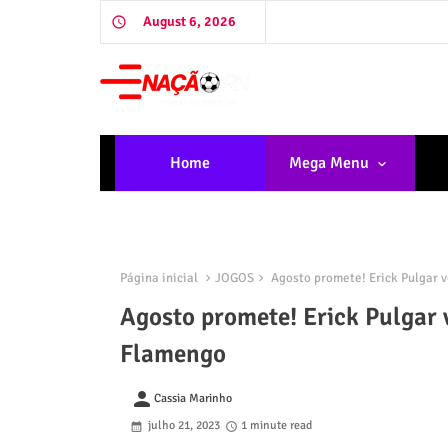
August 6, 2026
Home
Mega Menu
Página inicial
JOGOS
Agosto promete! Erick Pulgar v
Agosto promete! Erick Pulgar 
Flamengo
person
Cassia Marinho
julho 21, 2023
1 minute read