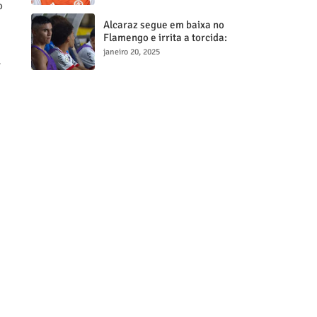
o
milionária
Alcaraz segue em baixa no
Flamengo e irrita a torcida:
"Maior contratação, menor
janeiro 20, 2025
-
desempenho"