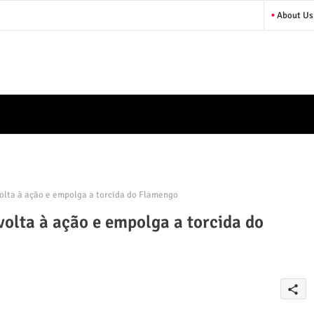
About Us
olta à ação e empolga a torcida do Flamengo
volta à ação e empolga a torcida do
share