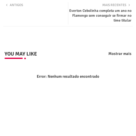
ANTIGOS
MAIS RECENTES
Everton Cebolinha completa um ano no
ter
tsap
Flamengo sem conseguir se firmar no
time titular
p
YOU MAY LIKE
Mostrar mais
Error:
Nenhum resultado encontrado