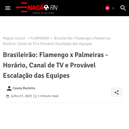
Página inicial
FLAMENGO
Brasileirão: Flamengo x Palmeiras -
Horário, Canal de TV e Provável Escalação das Equipes
Brasileirão: Flamengo x Palmeiras -
Horário, Canal de TV e Provável
Escalação das Equipes
person
Cassia Marinho
share
julho 07, 2023
1 minute read