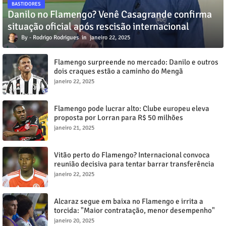
BASTIDORES
Danilo no Flamengo? Venê Casagrande confirma
situação oficial após rescisão internacional
Rodrigo Rodrigues
janeiro 22, 2025
Flamengo surpreende no mercado: Danilo e outros
dois craques estão a caminho do Mengã
janeiro 22, 2025
Flamengo pode lucrar alto: Clube europeu eleva
proposta por Lorran para R$ 50 milhões
janeiro 21, 2025
Vitão perto do Flamengo? Internacional convoca
reunião decisiva para tentar barrar transferência
milionária
janeiro 22, 2025
Alcaraz segue em baixa no Flamengo e irrita a
torcida: "Maior contratação, menor desempenho"
janeiro 20, 2025