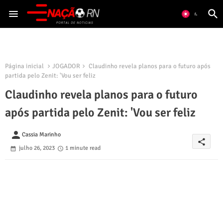
Página inicial
JOGADOR
Claudinho revela planos para o futuro após
partida pelo Zenit: 'Vou ser feliz
Claudinho revela planos para o futuro
após partida pelo Zenit: 'Vou ser feliz
person
Cassia Marinho
share
julho 26, 2023
1 minute read