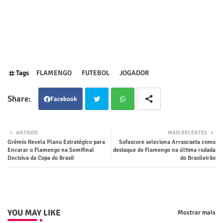
Tags
FLAMENGO
FUTEBOL
JOGADOR
Facebook
Twit
Wha
ANTIGOS
MAIS RECENTES
Grêmio Revela Plano Estratégico para
Sofascore seleciona Arrascaeta como
ter
tsap
Encarar o Flamengo na Semifinal
destaque do Flamengo na última rodada
Decisiva da Copa do Brasil
do Brasileirão
p
YOU MAY LIKE
Mostrar mais