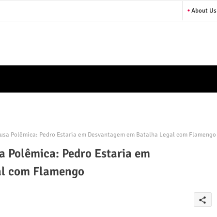
About Us
sa Polêmica: Pedro Estaria em Desvantagem em Batalha Legal com Flamengo
 Polêmica: Pedro Estaria em
al com Flamengo
share