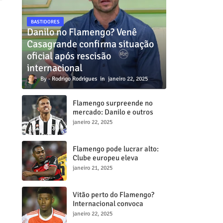
BASTIDORES
Danilo no Flamengo? Venê
Casagrande confirma situação
oficial após rescisão
internacional
Rodrigo Rodrigues
janeiro 22, 2025
Flamengo surpreende no
mercado: Danilo e outros
dois craques estão a
janeiro 22, 2025
caminho do Mengã
Flamengo pode lucrar alto:
Clube europeu eleva
proposta por Lorran para R$
janeiro 21, 2025
50 milhões
Vitão perto do Flamengo?
Internacional convoca
reunião decisiva para tentar
janeiro 22, 2025
barrar transferência