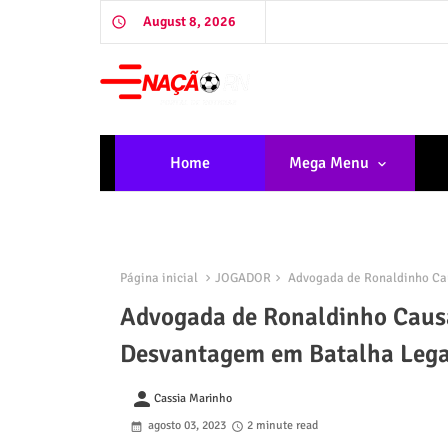
August 8, 2026
Home
Mega Menu
Página inicial
JOGADOR
Advogada de Ronaldinho Cau
Advogada de Ronaldinho Causa
Desvantagem em Batalha Leg
person
Cassia Marinho
agosto 03, 2023
2 minute read