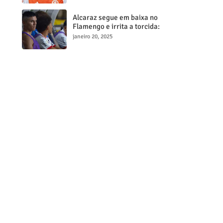
milionária
Alcaraz segue em baixa no
Flamengo e irrita a torcida:
"Maior contratação, menor
janeiro 20, 2025
desempenho"