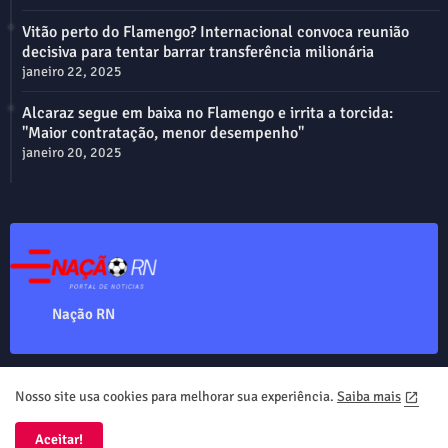
Vitão perto do Flamengo? Internacional convoca reunião
decisiva para tentar barrar transferência milionária
janeiro 22, 2025
Alcaraz segue em baixa no Flamengo e irrita a torcida:
"Maior contratação, menor desempenho"
janeiro 20, 2025
Nação RN
Nosso site usa cookies para melhorar sua experiência.
Saiba mais
Home
About
Contact us
Privacy Policy
Aceitar!
Nação RN Copyright ©