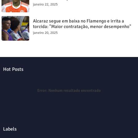
milionária
janeiro 22, 2025
Alcaraz segue em baixa no Flamengo e irrita a
torcida: "Maior contratação, menor desempenho"
janeiro 20, 2025
Hot Posts
Error:
Nenhum resultado encontrado
Labels