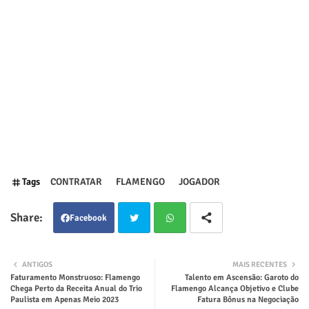
Tags
CONTRATAR
FLAMENGO
JOGADOR
Facebook
Twit
Wha
ANTIGOS
MAIS RECENTES
Faturamento Monstruoso: Flamengo
Talento em Ascensão: Garoto do
ter
tsap
Chega Perto da Receita Anual do Trio
Flamengo Alcança Objetivo e Clube
Paulista em Apenas Meio 2023
Fatura Bônus na Negociação