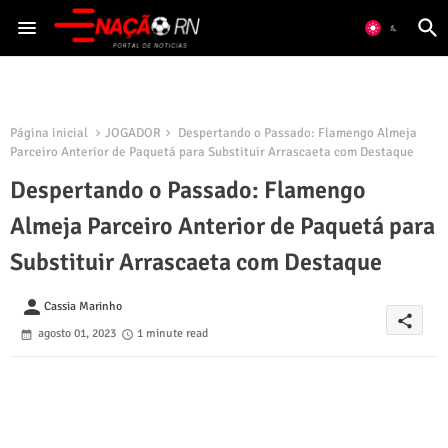
Página inicial
JOGADOR
Despertando o Passado: Flamengo Almeja
Parceiro Anterior de Paquetá para Substituir Arrascaeta com Destaque
Despertando o Passado: Flamengo
Almeja Parceiro Anterior de Paquetá para
Substituir Arrascaeta com Destaque
person
Cassia Marinho
share
agosto 01, 2023
1 minute read