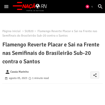
Página inicial
SUB20
Flamengo Reverte Placar e Sai na Frente nas
Semifinais do Brasileirão Sub-20 contra o Santos
Flamengo Reverte Placar e Sai na Frente
nas Semifinais do Brasileirão Sub-20
contra o Santos
person
Cassia Marinho
share
agosto 05, 2023
1 minute read