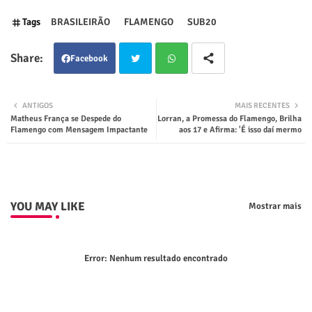
Tags
BRASILEIRÃO
FLAMENGO
SUB20
Facebook
Twit
Wha
ANTIGOS
MAIS RECENTES
Matheus França se Despede do
Lorran, a Promessa do Flamengo, Brilha
ter
tsap
Flamengo com Mensagem Impactante
aos 17 e Afirma: 'É isso daí mermo
p
YOU MAY LIKE
Mostrar mais
Error:
Nenhum resultado encontrado